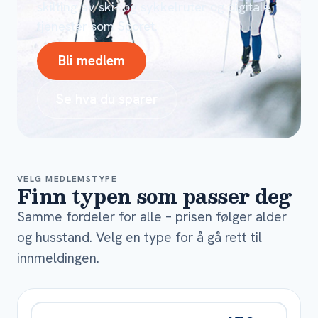
skilting av ski- og sykkelruter og digitale
tjenester som Sporet.
Bli medlem
Se hva du sparer
VELG MEDLEMSTYPE
Finn typen som passer deg
Samme fordeler for alle – prisen følger alder
og husstand. Velg en type for å gå rett til
innmeldingen.