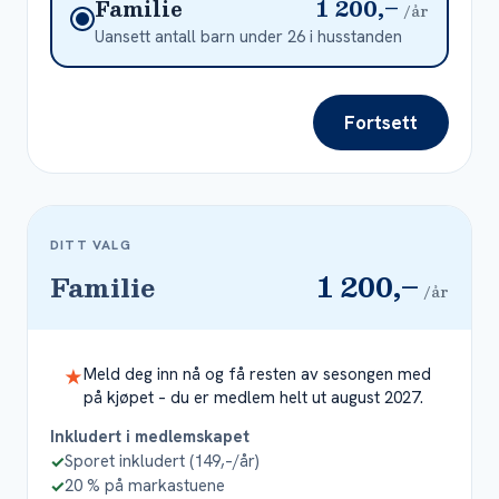
1 200,–
Familie
/år
Uansett antall barn under 26 i husstanden
Fortsett
DITT VALG
1 200,–
Familie
/år
Meld deg inn nå og få resten av sesongen med
★
på kjøpet – du er medlem helt ut august 2027.
Inkludert i medlemskapet
Sporet inkludert (149,–/år)
✓
20 % på markastuene
✓