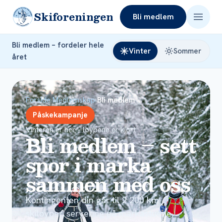
Skiforeningen
Bli medlem
Bli medlem – fordeler hele
Vinter
Sommer
året
Forside
›
Medlemskap
›
Bli medlem
Påskekampanje
Vinteren er her – løypene er kjørt
Bli medlem – sett
spor i marka
sammen med oss
Kontingenten din går til 2 200 km
skiløyper, servering på markastuene,