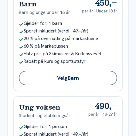
450,–
Barn
per år ·
Under 18 år
Barn og unge under 18 år
Inkludert
Gjelder for:
1 barn
✓
Inkludert
Sporet inkludert (verdi 149,–/år)
✓
Inkludert
20 % på overnatting på markastuene
✓
Inkludert
60 % på Markabussen
✓
Inkludert
Halv pris på Skimuseet & Kollensvevet
✓
Inkludert
Rabatt på kurs og sportsutstyr
✓
Velg
Barn
490,–
Ung voksen
per år ·
18–29 år
Student- og etableringsår
Inkludert
Gjelder for:
1 person
✓
Inkludert
Sporet inkludert (verdi 149,–/år)
✓