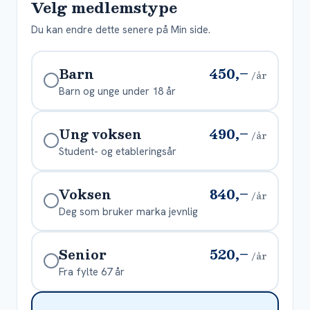
Velg medlemstype
Du kan endre dette senere på Min side.
450,–
Barn
/år
Barn og unge under 18 år
490,–
Ung voksen
/år
Student- og etableringsår
840,–
Voksen
/år
Deg som bruker marka jevnlig
520,–
Senior
/år
Fra fylte 67 år