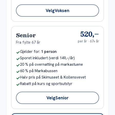
Velg
Voksen
520,–
Senior
per år ·
67+ år
Fra fylte 67 år
Inkludert
Gjelder for:
1 person
✓
Inkludert
Sporet inkludert (verdi 149,–/år)
✓
Inkludert
20 % på overnatting på markastuene
✓
Inkludert
60 % på Markabussen
✓
Inkludert
Halv pris på Skimuseet & Kollensvevet
✓
Inkludert
Rabatt på kurs og sportsutstyr
✓
Velg
Senior