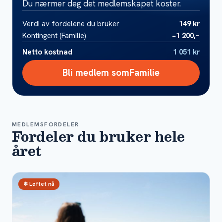
Du nærmer deg det medlemskapet koster.
Verdi av fordelene du bruker
149 kr
Kontingent (
Familie
)
−
1 200,–
Netto kostnad
1 051 kr
Bli medlem som
Familie
MEDLEMSFORDELER
Fordeler du bruker hele
året
❄ Løftet nå