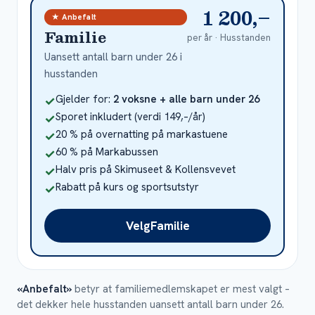
1 200,–
★ Anbefalt
Familie
per år ·
Husstanden
Uansett antall barn under 26 i
husstanden
Inkludert
Gjelder for:
2 voksne + alle barn under 26
✓
Inkludert
Sporet inkludert (verdi 149,–/år)
✓
Inkludert
20 % på overnatting på markastuene
✓
Inkludert
60 % på Markabussen
✓
Inkludert
Halv pris på Skimuseet & Kollensvevet
✓
Inkludert
Rabatt på kurs og sportsutstyr
✓
Velg
Familie
«Anbefalt»
betyr at familiemedlemskapet er mest valgt –
det dekker hele husstanden uansett antall barn under 26.